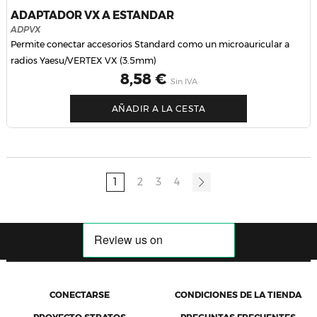
ADAPTADOR VX A ESTANDAR
ADPVX
Permite conectar accesorios Standard como un microauricular a
radios Yaesu/VERTEX VX (3.5mm)
Precio
8,58 €
Sin IVA
AÑADIR A LA CESTA
1
2
3
4
CONECTARSE
CONDICIONES DE LA TIENDA