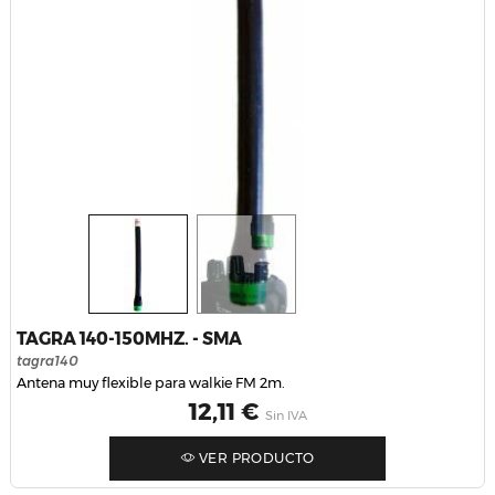
TAGRA 140-150MHZ. - SMA
tagra140
Antena muy flexible para walkie FM 2m.
Precio
12,11 €
Sin IVA
VER PRODUCTO