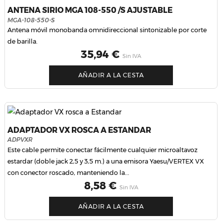
ANTENA SIRIO MGA 108-550 /S AJUSTABLE
MGA-108-550-S
Antena móvil monobanda omnidireccional sintonizable por corte
de barilla.
Precio
35,94 €
Sin IVA
AÑADIR A LA CESTA
ADAPTADOR VX ROSCA A ESTANDAR
ADPVXR
Este cable permite conectar fácilmente cualquier microaltavoz
estardar (doble jack 2,5 y 3,5 m.) a una emisora Yaesu/VERTEX VX
con conector roscado, manteniendo la...
Precio
8,58 €
Sin IVA
AÑADIR A LA CESTA