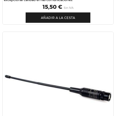
Precio
15,50 €
Sin IVA
AÑADIR A LA CESTA