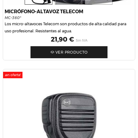
MICRÓFONO-ALTAVOZ TELECOM
MC-360*
Los micro-altavoces Telecom son productos de alta calidad para
uso profesional. Resistentes al agua.
Precio
21,90 €
Sin IVA
VER PRODUCTO
¡en oferta!