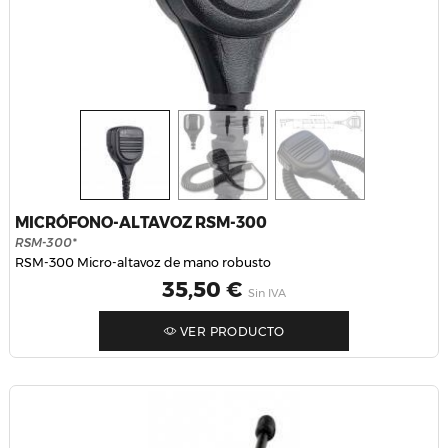
MICRÓFONO-ALTAVOZ RSM-300
RSM-300*
RSM-300 Micro-altavoz de mano robusto
Precio
35,50 €
Sin IVA
VER PRODUCTO