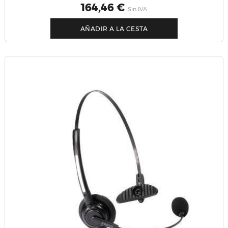
Precio
164,46 €
Sin IVA
AÑADIR A LA CESTA