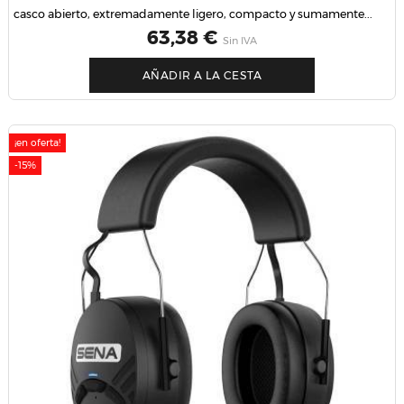
casco abierto, extremadamente ligero, compacto y sumamente...
Precio
63,38 €
Sin IVA
AÑADIR A LA CESTA
¡en oferta!
-15%