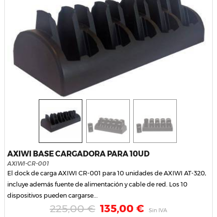
AXIWI BASE CARGADORA PARA 10UD
AXIWI-CR-001
El dock de carga AXIWI CR-001 para 10 unidades de AXIWI AT-320,
incluye además fuente de alimentación y cable de red. Los 10
dispositivos pueden cargarse...
Precio habitual
Precio
225,00 €
135,00 €
Sin IVA