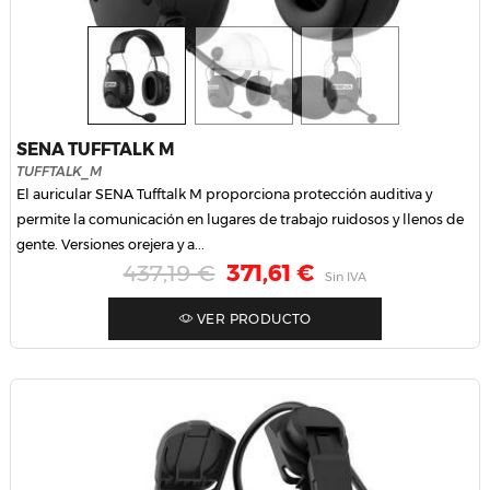
SENA TUFFTALK M
TUFFTALK_M
El auricular SENA Tufftalk M proporciona protección auditiva y
permite la comunicación en lugares de trabajo ruidosos y llenos de
gente. Versiones orejera y a...
Precio habitual
Precio
437,19 €
371,61 €
Sin IVA
VER PRODUCTO