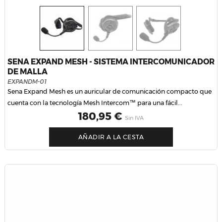
SENA EXPAND MESH - SISTEMA INTERCOMUNICADOR
DE MALLA
EXPANDM-01
Sena Expand Mesh es un auricular de comunicación compacto que
cuenta con la tecnología Mesh Intercom™ para una fácil...
Precio
180,95 €
Sin IVA
AÑADIR A LA CESTA