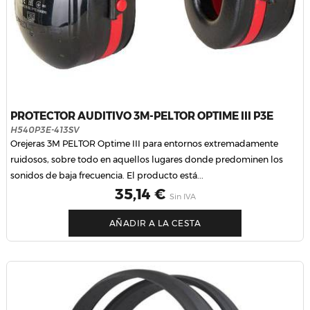
PROTECTOR AUDITIVO 3M-PELTOR OPTIME III P3E
H540P3E-413SV
Orejeras 3M PELTOR Optime III para entornos extremadamente
ruidosos, sobre todo en aquellos lugares donde predominen los
sonidos de baja frecuencia. El producto está...
Precio
35,14 €
Sin IVA
AÑADIR A LA CESTA