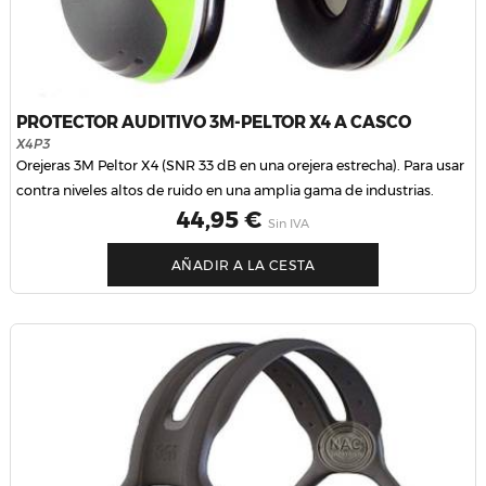
PROTECTOR AUDITIVO 3M-PELTOR X4 A CASCO
X4P3
Orejeras 3M Peltor X4 (SNR 33 dB en una orejera estrecha). Para usar
contra niveles altos de ruido en una amplia gama de industrias.
Precio
44,95 €
Sin IVA
AÑADIR A LA CESTA