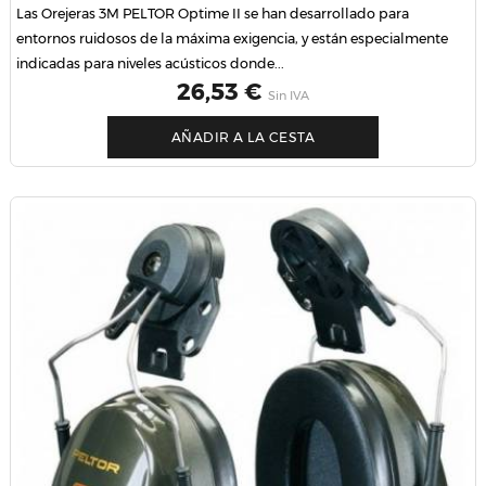
Las Orejeras 3M PELTOR Optime II se han desarrollado para
entornos ruidosos de la máxima exigencia, y están especialmente
indicadas para niveles acústicos donde...
Precio
26,53 €
Sin IVA
AÑADIR A LA CESTA