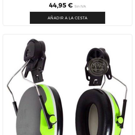
Precio
44,95 €
Sin IVA
AÑADIR A LA CESTA