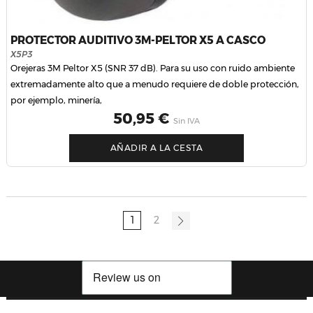
PROTECTOR AUDITIVO 3M-PELTOR X5 A CASCO
X5P3
Orejeras 3M Peltor X5 (SNR 37 dB). Para su uso con ruido ambiente
extremadamente alto que a menudo requiere de doble protección,
por ejemplo, minería,
Precio
50,95 €
Sin IVA
AÑADIR A LA CESTA
1
2