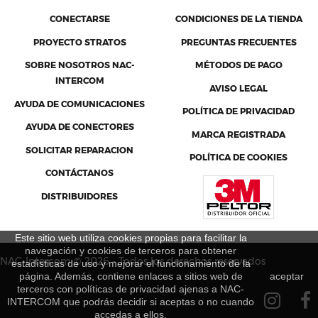
CONECTARSE
CONDICIONES DE LA TIENDA
PROYECTO STRATOS
PREGUNTAS FRECUENTES
SOBRE NOSOTROS NAC-
MÉTODOS DE PAGO
INTERCOM
AVISO LEGAL
AYUDA DE COMUNICACIONES
POLÍTICA DE PRIVACIDAD
AYUDA DE CONECTORES
MARCA REGISTRADA
SOLICITAR REPARACION
POLÍTICA DE COOKIES
CONTÁCTANOS
DISTRIBUIDORES
Este sitio web utiliza cookies propias para facilitar la
navegación y cookies de terceros para obtener
NAC-Intercom © 2026 - Todos los derechos reservados
estadísticas de uso y mejorar el funcionamiento de la
página. Además, contiene enlaces a sitios web de
aceptar
terceros con políticas de privacidad ajenas a NAC-
INTERCOM que podrás decidir si aceptas o no cuando
accedas a ellos.