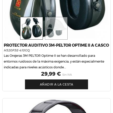
PROTECTOR AUDITIVO 3M-PELTOR OPTIME II A CASCO
H520P3E-410GQ
Las Orejeras 3M PELTOR Optime II se han desarrollado para
entornos ruidosos de la máxima exigencia, y están especialmente
indicadas para niveles acústicos donde...
Precio
29,99 €
Sin IVA
AÑADIR A LA CESTA