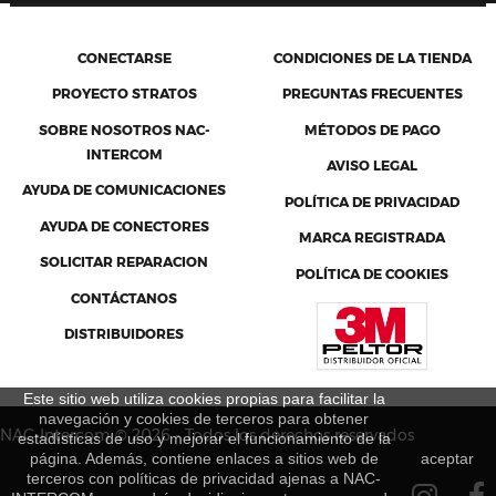
CONECTARSE
CONDICIONES DE LA TIENDA
PROYECTO STRATOS
PREGUNTAS FRECUENTES
SOBRE NOSOTROS NAC-
MÉTODOS DE PAGO
INTERCOM
AVISO LEGAL
AYUDA DE COMUNICACIONES
POLÍTICA DE PRIVACIDAD
AYUDA DE CONECTORES
MARCA REGISTRADA
SOLICITAR REPARACION
POLÍTICA DE COOKIES
CONTÁCTANOS
DISTRIBUIDORES
Este sitio web utiliza cookies propias para facilitar la
navegación y cookies de terceros para obtener
NAC-Intercom © 2026 - Todos los derechos reservados
estadísticas de uso y mejorar el funcionamiento de la
página. Además, contiene enlaces a sitios web de
aceptar
terceros con políticas de privacidad ajenas a NAC-