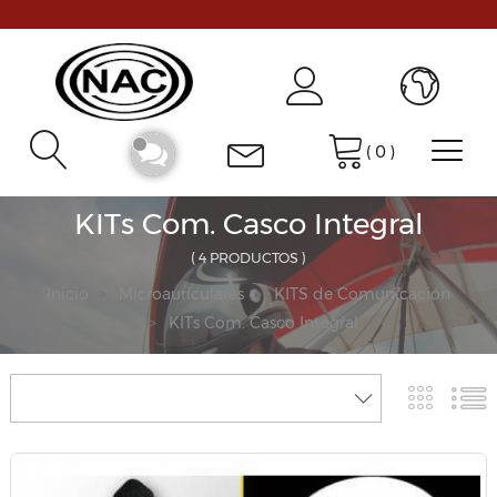
(
0
)
KITs Com. Casco Integral
( 4 PRODUCTOS )
Inicio
Microauriculares
KITS de Comunicación
KITs Com. Casco Integral