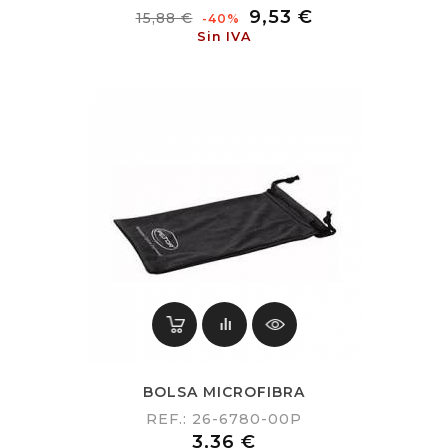
Precio
Precio
9,53 €
15,88 €
-40%
habitual
Sin IVA
BOLSA MICROFIBRA
REF.: 26-6780-00P
Precio
3,36 €