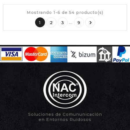
Mostrando 1-6 de 54 producto(s)

…
1
2
3
9
Soluciones de Comununicación
en Entornos Ruidosos