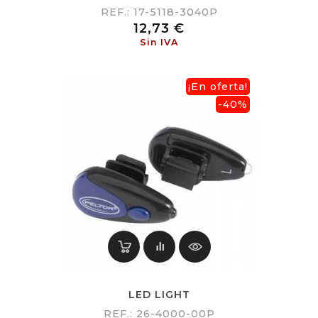
REF.: 17-5118-3040P
Precio
12,73 €
Sin IVA
¡En oferta!
-40%
LED LIGHT
REF.: 26-4000-00P