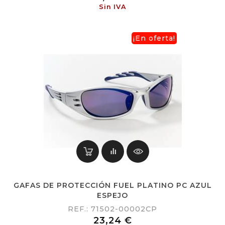
Sin IVA
¡En oferta!
GAFAS DE PROTECCIÓN FUEL PLATINO PC AZUL
ESPEJO
REF.: 71502-00002CP
Precio
23,24 €