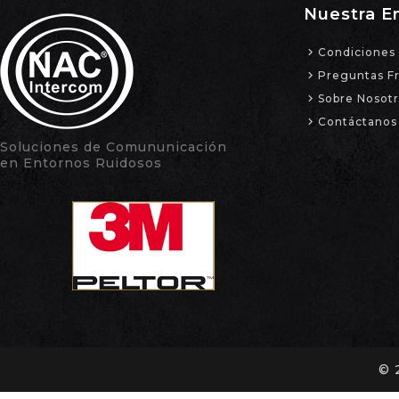
Nuestra E
Condiciones 
Preguntas F
Sobre Nosot
Contáctanos
Soluciones de Comununicación
en Entornos Ruidosos
© 