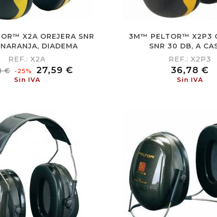
OR™ X2A OREJERA SNR
3M™ PELTOR™ X2P3 
 NARANJA, DIADEMA
SNR 30 DB, A CA
REF.: X2A
REF.: X2P3
cio
Precio
Precio
27,59 €
36,78 €
8 €
-25%
itual
Sin IVA
Sin IVA