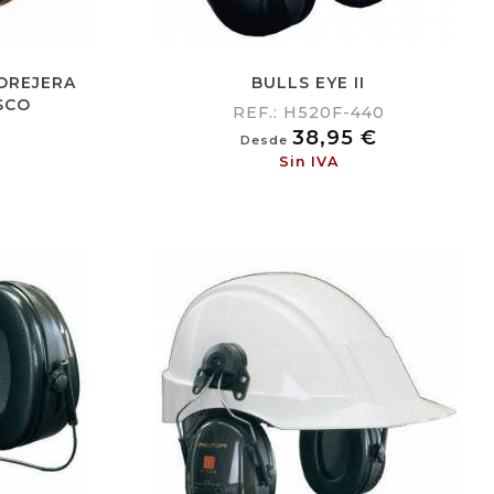
OREJERA
BULLS EYE II
SCO
REF.: H520F-440
Precio
38,95 €
Desde
Sin IVA