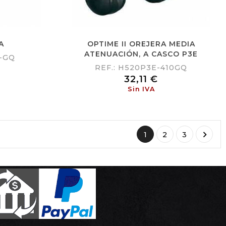
A
OPTIME II OREJERA MEDIA
ATENUACIÓN, A CASCO P3E
8-GQ
REF.: H520P3E-410GQ
Precio
32,11 €
Sin IVA

1
2
3