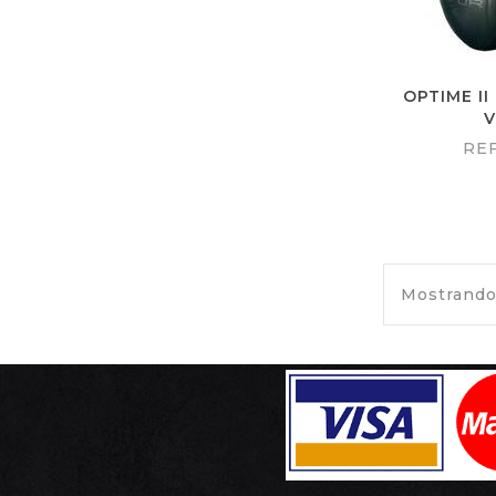
OPTIME II
V
REF
Mostrando 