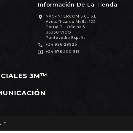
Información De La Tienda
NAC-INTERCOM S.C., S.L.

Avda. Ricardo Mella, 123
Portal B - Oficina 5
36330 VIGO
Pontevedra España

+34 986128926

+34 678 500 919
ICIALES 3M™
MUNICACIÓN
L.™