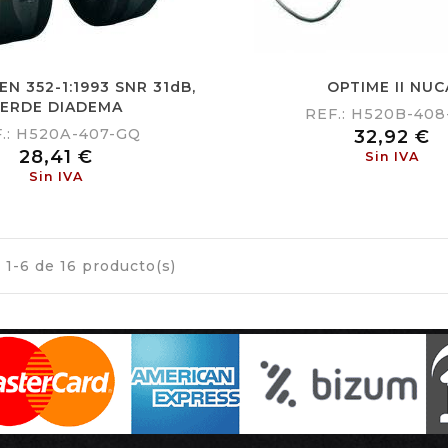
 EN 352-1:1993 SNR 31dB,
OPTIME II NUC
ERDE DIADEMA
REF.: H520B-40
.: H520A-407-GQ
Precio
32,92 €
Precio
28,41 €
Sin IVA
Sin IVA
1-6 de 16 producto(s)