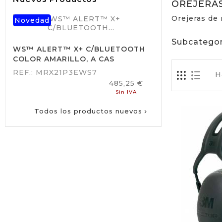
OREJERA
Orejeras de
Novedad
Subcategor
WS™ ALERT™ X+ C/BLUETOOTH
COLOR AMARILLO, A CAS
REF.: MRX21P3EWS7
H
Precio
485,25 €
Sin IVA
Todos los productos nuevos
