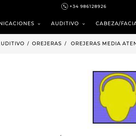
+34 986128926

NICACIONES
AUDITIVO
CABEZA/FACI


AUDITIVO
OREJERAS
OREJERAS MEDIA ATE