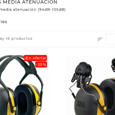
S MEDIA ATENUACIÓN
 media atenuación (94dB-105dB)
ies
ay 16 productos
sort
¡En oferta!
-25%