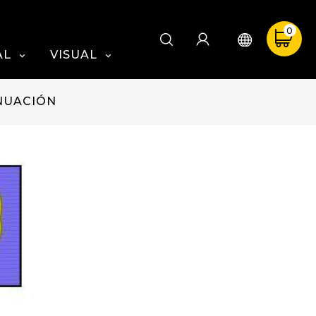
0
AL
VISUAL


NUACIÓN