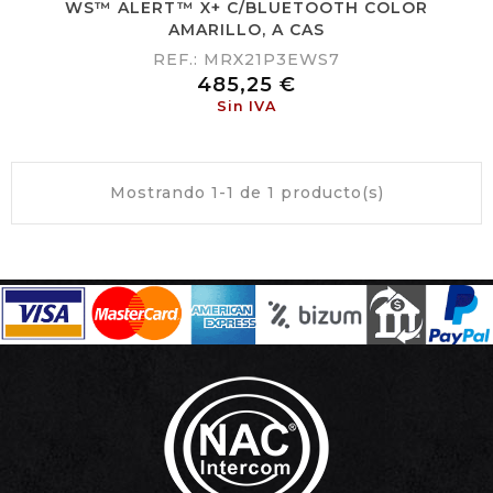
WS™ ALERT™ X+ C/BLUETOOTH COLOR
AMARILLO, A CAS
REF.: MRX21P3EWS7
Precio
485,25 €
Sin IVA
Mostrando 1-1 de 1 producto(s)