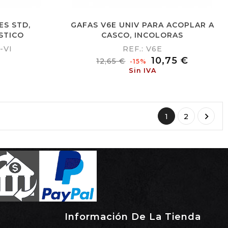
ES STD,
GAFAS V6E UNIV PARA ACOPLAR A
STICO
CASCO, INCOLORAS
-VI
REF.: V6E
Precio
Precio
10,75 €
12,65 €
-15%
habitual
Sin IVA

1
2
Información De La Tienda