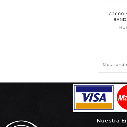
G2000 
BAND
RE
Mostrando 
Nuestra E