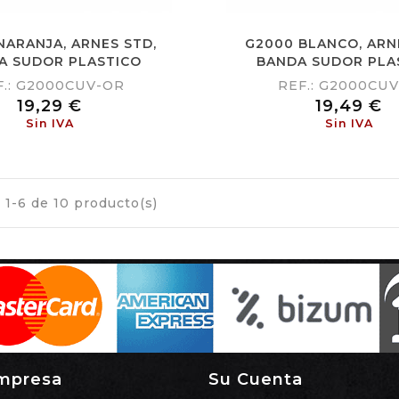
NARANJA, ARNES STD,
G2000 BLANCO, ARN
A SUDOR PLASTICO
BANDA SUDOR PLA
F.: G2000CUV-OR
REF.: G2000CUV
Precio
Precio
19,29 €
19,49 €
Sin IVA
Sin IVA
1-6 de 10 producto(s)
mpresa
Su Cuenta