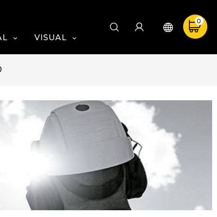
0
AL
VISUAL


0