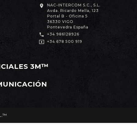
NAC-INTERCOM S.C., S.L.

Avda. Ricardo Mella, 123
Portal B - Oficina 5
36330 VIGO
Pontevedra España

+34 986128926

+34 678 500 919
ICIALES 3M™
MUNICACIÓN
L.™