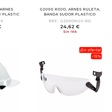
 ARNES
G2000 ROJO, ARNES RULETA,
 PLASTIC
BANDA SUDOR PLASTICO
UV
REF.: G2000NUV-RD
Precio
€
24,62 €
Sin IVA
¡En oferta!
-15%