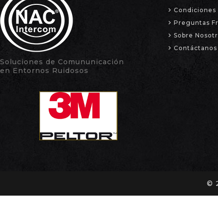
Condiciones 
Preguntas F
Sobre Nosot
Contáctanos
Soluciones de Comununicación
en Entornos Ruidosos
© 