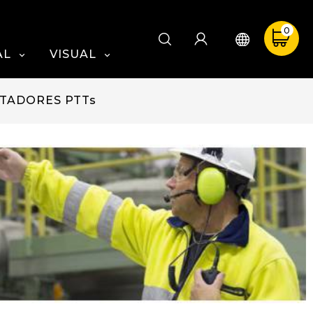
0
AL
VISUAL


TADORES PTTs