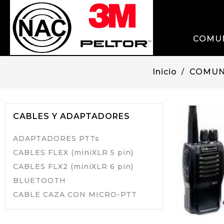
COMU
Inicio
COMUN
CABLES Y ADAPTADORES
ADAPTADORES PTTs
CABLES FLEX (miniXLR 5 pin)
CABLES FLX2 (miniXLR 6 pin)
BLUETOOTH
CABLE CAZA CON MICRO-PTT