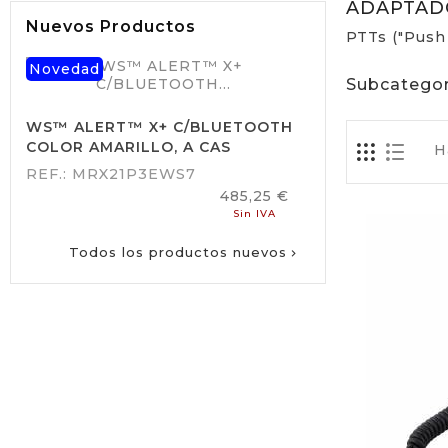
ADAPTAD
Nuevos Productos
PTTs ("Push 
Novedad
Subcategor
WS™ ALERT™ X+ C/BLUETOOTH
COLOR AMARILLO, A CAS
H
REF.: MRX21P3EWS7
Precio
485,25 €
Sin IVA
Todos los productos nuevos
