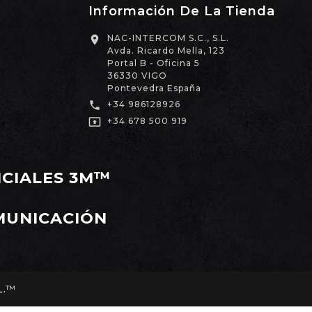
Información De La Tienda
NAC-INTERCOM S.C., S.L.

Avda. Ricardo Mella, 123
Portal B - Oficina 5
36330 VIGO
Pontevedra España

+34 986128926

+34 678 500 919
ICIALES 3M™
MUNICACIÓN
L.™