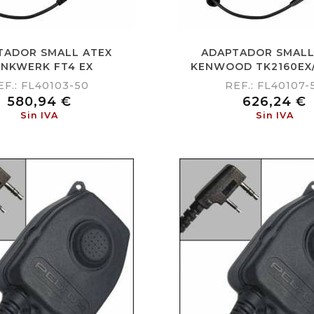
TADOR SMALL ATEX
ADAPTADOR SMALL
NKWERK FT4 EX
KENWOOD TK2160EX
EF.: FL40103-50
REF.: FL40107-
Precio
Precio
580,94 €
626,24 €
Sin IVA
Sin IVA