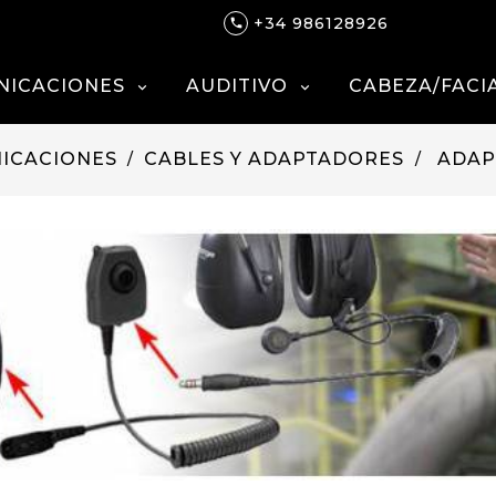
+34 986128926

NICACIONES
AUDITIVO
CABEZA/FACI


ICACIONES
CABLES Y ADAPTADORES
ADAP