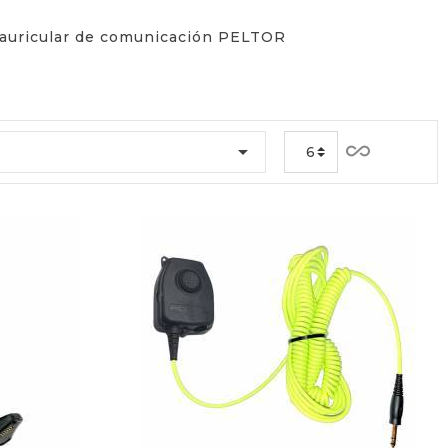
 a auricular de comunicación PELTOR
all_inclusive

6