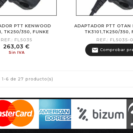
ADOR PTT KENWOOD
ADAPTADOR PTT OTAN
1, TK250/350, FUNKE
TK3101,TK250/350,
REF.: FL5035
REF.: FL5035-
Precio
263,03 €

Comprobar pr
Sin IVA
1-6 de 27 producto(s)