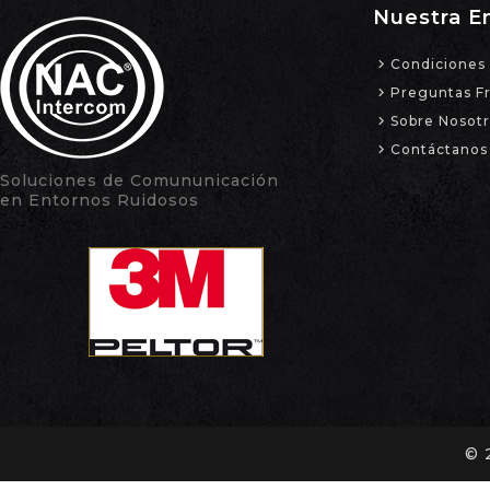
Nuestra E
Condiciones 
Preguntas F
Sobre Nosot
Contáctanos
Soluciones de Comununicación
en Entornos Ruidosos
© 