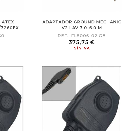
 ATEX
ADAPTADOR GROUND MECHANIC
/3260EX
V2 LAV 3.0-6.0 M
50
REF.: FL5006-02 GB
Precio
375,75 €
Sin IVA