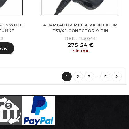
 KENWOOD
ADAPTADOR PTT A RADIO ICOM
 FUNKE
F31/41 CONECTOR 9 PIN
02
REF.: FL5044
Precio
275,54 €
ecio
Sin IVA

…
1
2
3
5